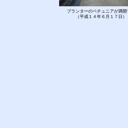
プランターのペチュニアが満開
（平成１４年６月１７日）