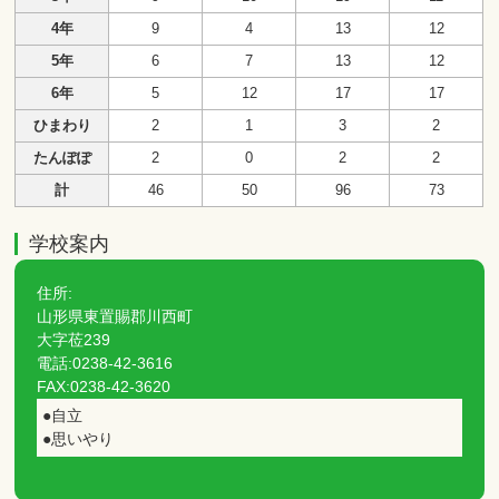
4年
9
4
13
12
5年
6
7
13
12
6年
5
12
17
17
ひまわり
2
1
3
2
たんぽぽ
2
0
2
2
計
46
50
96
73
学校案内
住所:
山形県東置賜郡川西町
大字莅239
電話:0238-42-3616
FAX:0238-42-3620
●自立
●思いやり