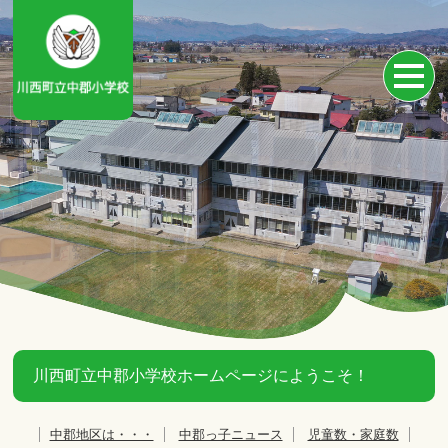
川西町立中郡小学校ホームページにようこそ！
中郡地区は・・・
中郡っ子ニュース
児童数・家庭数