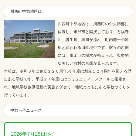
川西町中郡地区は
川西町中郡地区は、川西町の中央南部に
位置し、米沢市と隣接しており、万福寺
川、誕生川、黒川が流れ、町内随一の米
所と謳われる田園地帯です。家々の西側
には、風よけの樹木が植えられ、典型的
な美しい散村の形態が見られます。
本校は、令和３年に創立１２０周年,今年度は創立１２４周年を迎える歴
史ある学校です。平成２７年度にはコミュニティ・スクールに指定さ
れ、地域学校協働活動の実施と併せて、地域とともにある学校づくりを
行っています。
中郡っ子ニュース
2026年7月28日(火）