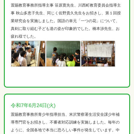
置賜教育事務所指導主事 笹原寛先生、川西町教育委員会指導主
事 秋山多恵子先生、同じく佐野貴久先生をお招きし、第１回授
業研究会を実施しました。国語の単元「一つの花」について、
真剣に取り組む子ども達の姿が印象的でした。橋本渉先生、お
疲れ様でした。
令和7年6月24日(火)
置賜教育事務所青少年指導担当、米沢警察署生活安全課少年補
導専門官をお招きし、不審者対応訓練を実施しました。毎年の
ように、全国各地で本当に恐ろしい事件が発生しています。中