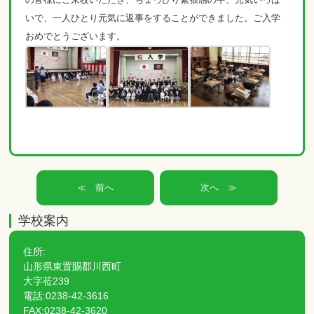
いで、一人ひとり元気に返事をすることができました。ご入学
おめでとうございます。
≪
≫
学校案内
住所:
山形県東置賜郡川西町
大字莅239
電話:0238-42-3616
FAX:0238-42-3620