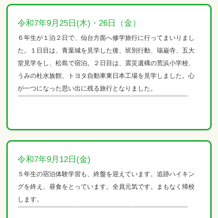
令和7年9月25日(木)・26日（金）
６年生が１泊２日で、仙台方面へ修学旅行に行ってまいりまし
た。１日目は、青葉城を見学した後、班別行動、瑞巌寺、五大
堂見学をし、松島で宿泊。２日目は、震災遺構の荒浜小学校、
うみの杜水族館、トヨタ自動車東日本工場を見学しました。心
が一つになった思い出に残る旅行となりました。
令和7年9月12日(金)
５年生の宿泊体験学習も、終盤を迎えています。追跡ハイキン
グを終え、昼食をとっています。全員元気です。まもなく帰校
します。