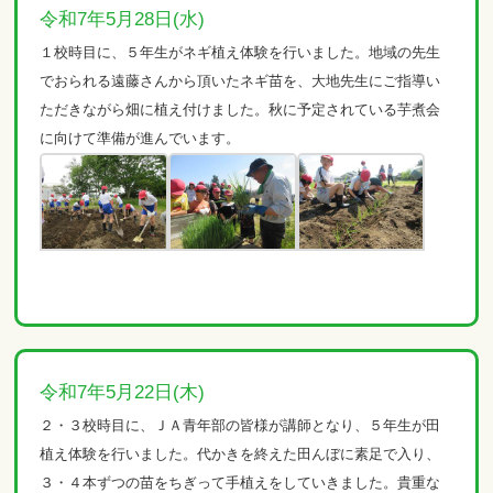
令和7年5月28日(水)
１校時目に、５年生がネギ植え体験を行いました。地域の先生
でおられる遠藤さんから頂いたネギ苗を、大地先生にご指導い
ただきながら畑に植え付けました。秋に予定されている芋煮会
に向けて準備が進んでいます。
令和7年5月22日(木)
２・３校時目に、ＪＡ青年部の皆様が講師となり、５年生が田
植え体験を行いました。代かきを終えた田んぼに素足で入り、
３・４本ずつの苗をちぎって手植えをしていきました。貴重な