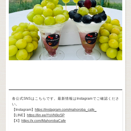
各公式SNSはこちらです。最新情報はInstagramでご確認くださ
い。
【Instagram】
https://instagram.com/mahoroba_cafe_
【LINE】
https://lin.ee/YsVN9oSP
【X】
https://x.com/MahorobaCafe