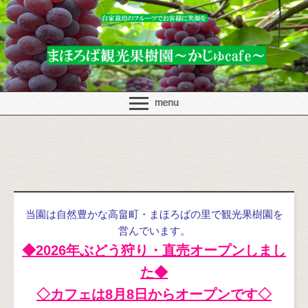
当園は自然豊かな高畠町・まほろばの里で観光果樹園を
営んでいます。
◆2026年ぶどう狩り・直売オープンしまし
た
◆
◇カフェは8月8日からオープンです◇