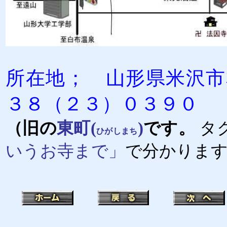
所在地； 山形県米沢
３８（２３）０３９０
（旧の
東町
(
)
です。
タ
ひがしまち
いうお寺まで」
で分かりま