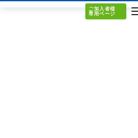
ご加入者様
専用ページ
単品サービス
南東北センター（米沢）
0238-24-2525
単品料金
南東北センター（福島）
0120-173-577
南東北センター(米沢)
南東北センター(福島)
お得なセットプラン
函館センター
0138-34-2525
料金シミュレーション
新潟センター
025-210-1200
サポート
〒992-0044
〒960-8252
山形県米沢市春日四丁目2-75
福島県福島市御山字一本松17-1
Q&A
1
0238-24-2525
0120-173-577
営業時間 9:00～18:00
センター情報
営業時間 9:15～18:00